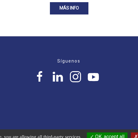
MÁS INFO
Síguenos
OK, accept all
, you are allowing all third-party services