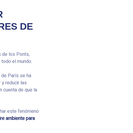
R
RES DE
s de los Ponts,
 todo el mundo.
 de París se ha
 y reducir las
on cuenta de que la
char este fenómeno
aire ambiente para