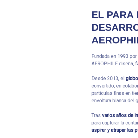
EL PARA
DESARRO
AEROPHI
Fundada en 1993 por
AEROPHILE diseña, fa
Desde 2013, el
glob
convertido, en colabo
partículas finas en ti
envoltura blanca del g
Tras
varios años de i
para capturar la cont
aspirar y atrapar las 