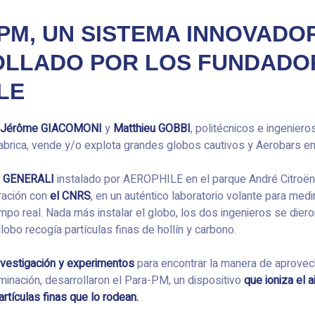
 PM, UN SISTEMA INNOVADO
LLADO POR LOS FUNDADO
LE
Jérôme GIACOMONI
y
Matthieu GOBBI
, politécnicos e ingeniero
brica, vende y/o explota grandes globos cautivos y Aerobars en
o GENERALI
instalado por AEROPHILE en el parque André Citroën
ración con
el CNRS
, en un auténtico laboratorio volante para medir
empo real. Nada más instalar el globo, los dos ingenieros se dier
lobo recogía partículas finas de hollín y carbono.
nvestigación y experimentos
para encontrar la manera de aprove
aminación, desarrollaron el Para-PM, un dispositivo
que ioniza el 
partículas finas que lo rodean.