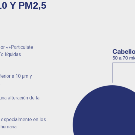
0 Y PM2,5
r «»Particulate
o líquidas
ferior a 10 µm y
.
una alteración de la
 especialmente en los
d humana.