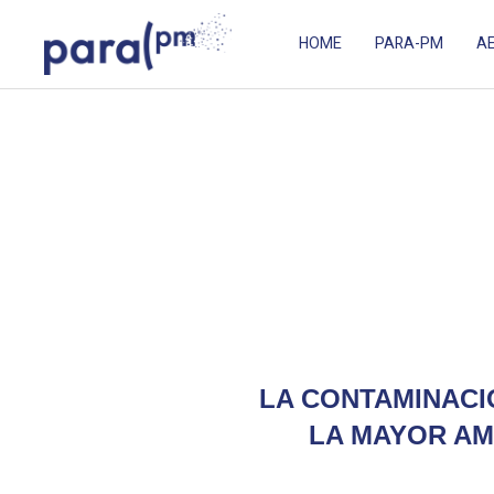
Skip
Cookies management panel
to
HOME
PARA-PM
AE
content
Para PM
PREMIER SYSTÈME DE CAPTURES DES PARTICULES FIN
LA CONTAMINAC
LA MAYOR AM