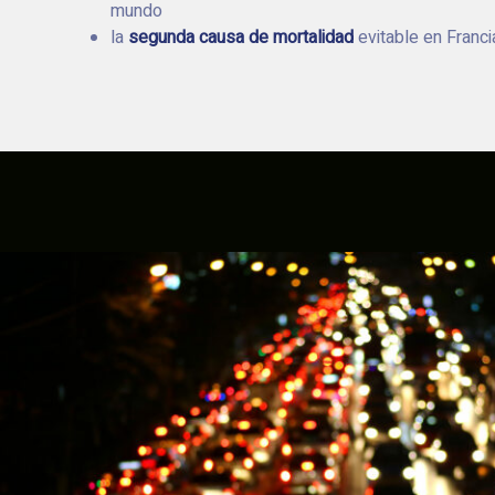
mundo
la
segunda causa de mortalidad
evitable en Franci