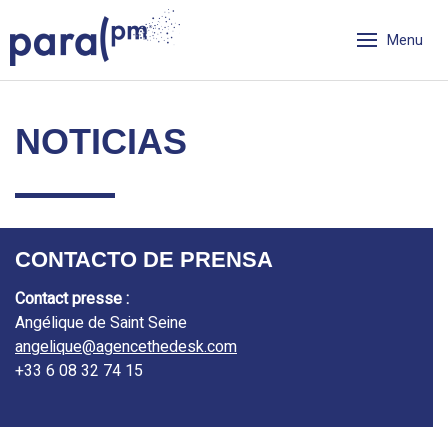
Skip
Cookies management panel
to
Menu
content
Para PM
NOTICIAS
CONTACTO DE PRENSA
Contact presse :
Angélique de Saint Seine
angelique@agencethedesk.com
+33 6 08 32 74 15