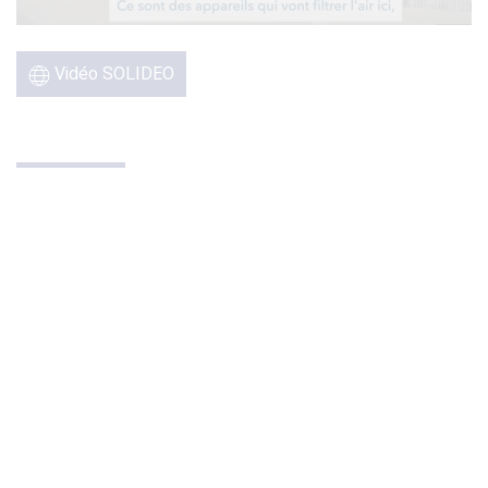
Vidéo SOLIDEO
PARA-PM : L’ASPIRATEUR À
POLLUTION
diciembre 2023
Reportage de M6 sur les 10 Para-PM installés dans une
école parisienne pour un test grandeur nature de lutte contre
la pollution aux particules fines, pour préserver la santé des
enfants. Une expérimentation menée avec le soutien de
l’ADEME et de Delphine Bürkli, maire du 9ème
arrondissement, engagée dans la lutte contre la pollution de