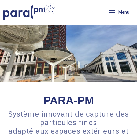
Skip
Cookies management panel
to
Menu
content
Para PM
PARA-PM
Système innovant de capture des
particules fines
adapté aux espaces extérieurs et