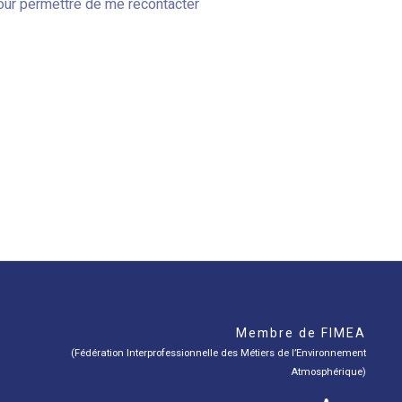
our permettre de me recontacter
Membre de FIMEA
(Fédération Interprofessionnelle des Métiers de l’Environnement
Atmosphérique)