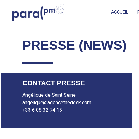
Skip
Cookies management panel
to
ACCUEIL
content
Para PM
PREMIER SYSTÈME DE CAPTURES DES PARTICULES FIN
PRESSE (NEWS)
CONTACT PRESSE
Angélique de Saint Seine
angelique@agencethedesk.com
+33 6 08 32 74 15