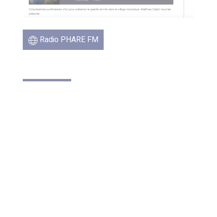
Radio PHARE FM
DES AÉROPHILTRES POUR
ASSAINIR L’AIR SUR LE
VILLAGE DES ATHLÈTES
janvier 2024
Vidéo depuis le Village des Athlètes pour
présenter les AEROPHILTRES, ombrières
dépolluantes innovantes qui capturent 95% des