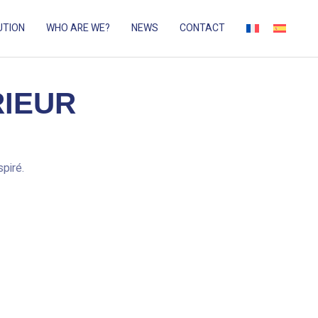
UTION
WHO ARE WE?
NEWS
CONTACT
RIEUR
piré.