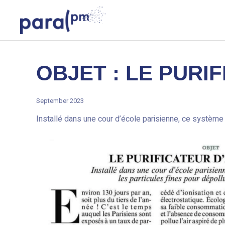
Skip
Cookies management panel
to
content
Para PM
PREMIER SYSTÈME DE CAPTURES DES PARTICULES FIN
OBJET : LE PURI
September 2023
Installé dans une cour d’école parisienne, ce système i