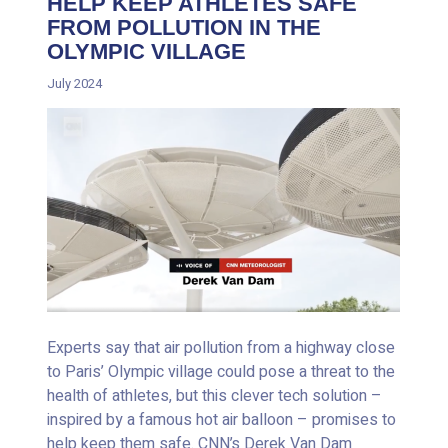
HELP KEEP ATHLETES SAFE
FROM POLLUTION IN THE
OLYMPIC VILLAGE
July 2024
Experts say that air pollution from a highway close
to Paris’ Olympic village could pose a threat to the
health of athletes, but this clever tech solution –
inspired by a famous hot air balloon – promises to
help keep them safe. CNN’s Derek Van Dam