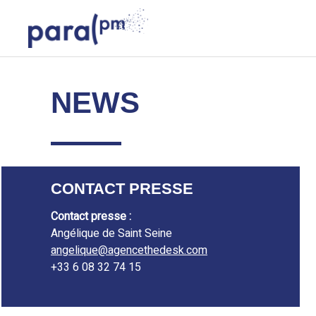
Skip
Cookies management panel
to
content
Para PM
PREMIER SYSTÈME DE CAPTURES DES PARTICULES FIN
NEWS
CONTACT PRESSE
Contact presse :
Angélique de Saint Seine
angelique@agencethedesk.com
+33 6 08 32 74 15