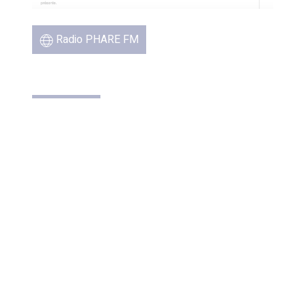
Radio PHARE FM
DES AÉROPHILTRES POUR
ASSAINIR L’AIR SUR LE
VILLAGE DES ATHLÈTES
January 2024
Vidéo depuis le Village des Athlètes pour
présenter les AEROPHILTRES, ombrières
dépolluantes innovantes qui capturent 95% des
particules fines. Explications de Matthieu Gobbi,