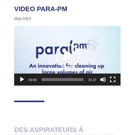
VIDEO PARA-PM
May 2024
Video
Player
00:00
01:27
DES ASPIRATEURS À