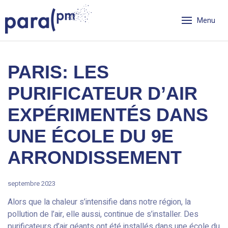
Skip
Cookies management panel
to
Menu
content
Para PM
PARIS: LES
PURIFICATEUR D’AIR
EXPÉRIMENTÉS DANS
UNE ÉCOLE DU 9E
ARRONDISSEMENT
septembre 2023
Alors que la chaleur s’intensifie dans notre région, la
pollution de l’air, elle aussi, continue de s’installer. Des
purificateurs d’air géants ont été installés dans une école du