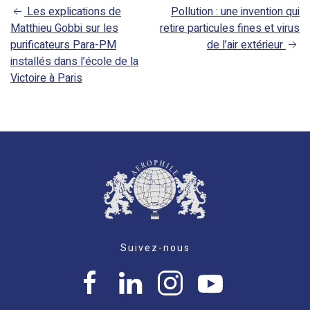
Les explications de
Pollution : une invention qui
NAVIGATION
Matthieu Gobbi sur les
retire particules fines et virus
DE
purificateurs Para-PM
de l’air extérieur
L’ARTICLE
installés dans l’école de la
Victoire à Paris
Suivez-nous